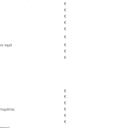
€
€
€
€
€
€
 ​​κιμά
€
€
€
€
€
€
ντομάτας
€
€
€
ασιού