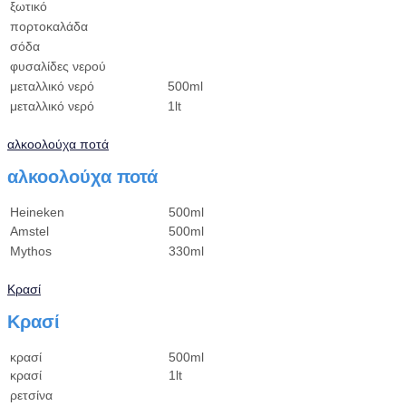
ξωτικό
πορτοκαλάδα
σόδα
φυσαλίδες νερού
μεταλλικό νερό
500ml
μεταλλικό νερό
1lt
αλκοολούχα ποτά
αλκοολούχα ποτά
Heineken
500ml
Amstel
500ml
Mythos
330ml
Κρασί
Κρασί
κρασί
500ml
κρασί
1lt
ρετσίνα