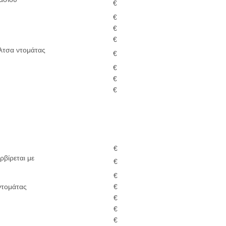
€
€
€
€
άλτσα ντομάτας
€
€
€
€
€
ρβίρεται με
€
€
ντομάτας
€
€
€
€