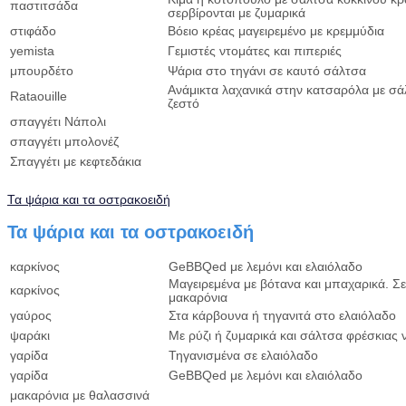
παστιτσάδα
σερβίρονται με ζυμαρικά
στιφάδο
Βόειο κρέας μαγειρεμένο με κρεμμύδια
yemista
Γεμιστές ντομάτες και πιπεριές
μπουρδέτο
Ψάρια στο τηγάνι σε καυτό σάλτσα
Ανάμικτα λαχανικά στην κατσαρόλα με σ
Rataouille
ζεστό
σπαγγέτι Νάπολι
σπαγγέτι μπολονέζ
Σπαγγέτι με κεφτεδάκια
Τα ψάρια και τα οστρακοειδή
Τα ψάρια και τα οστρακοειδή
καρκίνος
GeBBQed με λεμόνι και ελαιόλαδο
Μαγειρεμένα με βότανα και μπαχαρικά. Σε
καρκίνος
μακαρόνια
γαύρος
Στα κάρβουνα ή τηγανιτά στο ελαιόλαδο
ψαράκι
Με ρύζι ή ζυμαρικά και σάλτσα φρέσκιας 
γαρίδα
Τηγανισμένα σε ελαιόλαδο
γαρίδα
GeBBQed με λεμόνι και ελαιόλαδο
μακαρόνια με θαλασσινά