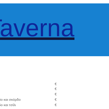
Taverna
€
€
€
δο και σκόρδο
€
ο και τσίλι
€