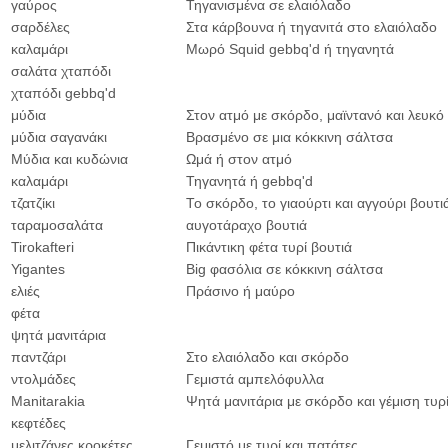
γαύρος
Τηγανισμένα σε ελαιόλαδο
σαρδέλες
Στα κάρβουνα ή τηγανιτά στο ελαιόλαδο
καλαμάρι
Μωρό Squid gebbq'd ή τηγανητά
σαλάτα χταπόδι
χταπόδι gebbq'd
μύδια
Στον ατμό με σκόρδο, μαϊντανό και λευκό
μύδια σαγανάκι
Βρασμένο σε μια κόκκινη σάλτσα
Μύδια και κυδώνια
Ωμά ή στον ατμό
καλαμάρι
Τηγανητά ή gebbq'd
τζατζίκι
Το σκόρδο, το γιαούρτι και αγγούρι βουτι
ταραμοσαλάτα
αυγοτάραχο βουτιά
Tirokafteri
Πικάντικη φέτα τυρί βουτιά
Yigantes
Big φασόλια σε κόκκινη σάλτσα
ελιές
Πράσινο ή μαύρο
φέτα
ψητά μανιτάρια
παντζάρι
Στο ελαιόλαδο και σκόρδο
ντολμάδες
Γεμιστά αμπελόφυλλα
Manitarakia
Ψητά μανιτάρια με σκόρδο και γέμιση τυρ
κεφτέδες
μελιτζάνες κροκέτες
Γεμιστό με τυρί και πατάτες