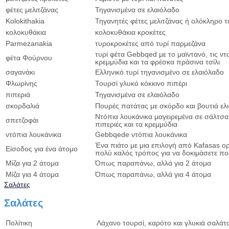
φέτες μελιτζάνας
Τηγανισμένα σε ελαιόλαδο
Kolokithakia
Τηγανητές φέτες μελιτζάνας ή ολόκληρο τ
κολοκυθάκια
κολοκυθάκια κροκέτες
Parmezanakia
τυροκροκέτες από τυρί παρμεζάνα
τυρί φέτα Gebbqed με το μαϊντανό, τις ντ
φέτα Φούρνου
κρεμμύδια και τα φρέσκα πράσινα τσίλι
σαγανάκι
Ελληνικό τυρί τηγανισμένο σε ελαιόλαδο
Φλωρίνης
Τουρσί γλυκό κόκκινο πιπέρι
πιπεριά
Τηγανισμένα σε ελαιόλαδο
σκορδαλιά
Πουρές πατάτας με σκόρδο και βουτιά ελ
Ντόπια λουκάνικα μαγειρεμένα σε σάλτσα
σπετζοφάι
πιπεριές και τα κρεμμύδια
ντόπια λουκάνικα
Gebbqede ντόπια λουκάνικα
Ένα πιάτο με μια επιλογή από Kafasas ορ
Είσοδος για ένα άτομο
πολύ καλός τρόπος για να δοκιμάσετε πο
Μίζα για 2 άτομα
Όπως παραπάνω, αλλά για 2 άτομα
Μίζα για 4 άτομα
Όπως παραπάνω, αλλά για 4 άτομα
Σαλάτες
Σαλάτες
Πολίτικη
Λάχανο τουρσί, καρότο και γλυκιά σαλάτα