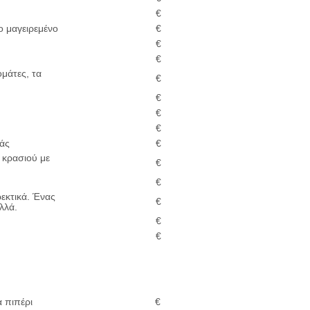
€
ο μαγειρεμένο
€
€
€
ομάτες, τα
€
€
€
€
ιάς
€
 κρασιού με
€
€
εκτικά. Ένας
€
λλά.
€
€
 πιπέρι
€