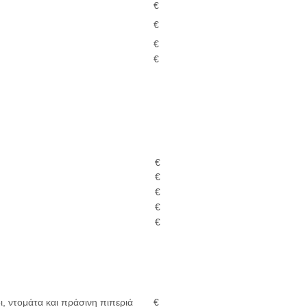
€
€
€
€
€
€
€
€
€
ι, ντομάτα και πράσινη πιπεριά
€