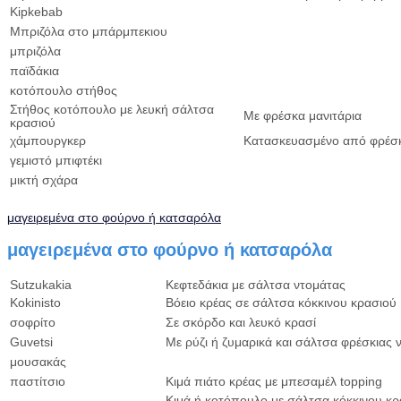
Kipkebab
Μπριζόλα στο μπάρμπεκιου
μπριζόλα
παϊδάκια
κοτόπουλο στήθος
Στήθος κοτόπουλο με λευκή σάλτσα
Με φρέσκα μανιτάρια
κρασιού
χάμπουργκερ
Κατασκευασμένο από φρέσκο
γεμιστό μπιφτέκι
μικτή σχάρα
μαγειρεμένα στο φούρνο ή κατσαρόλα
μαγειρεμένα στο φούρνο ή κατσαρόλα
Sutzukakia
Κεφτεδάκια με σάλτσα ντομάτας
Kokinisto
Βόειο κρέας σε σάλτσα κόκκινου κρασιού
σοφρίτο
Σε σκόρδο και λευκό κρασί
Guvetsi
Με ρύζι ή ζυμαρικά και σάλτσα φρέσκιας 
μουσακάς
παστίτσιο
Κιμά πιάτο κρέας με μπεσαμέλ topping
Κιμά ή κοτόπουλο με σάλτσα κόκκινου κρ